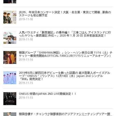
JBJ95、年末日本コンサート決定！大阪・名古屋・東京にて開催…新曲の
ステージも初公開予定
2019-11-18
人気バラエティ「新西遊記」の番外編！「三食ごはん アイスランドに行
ったヤツら～新西遊記 外伝～」2020 年 1 月 20 日 日本初放送決定！
2019-11-18
韓国グループ「SHINHWA(神話）」シン・ヘソン来日公演 11/16（土）チ
ケット一般発売開始&OFFICIAL FANCLUB(11/15リニューアルオープン）
2019-11-16
2019年8月に鮮烈日本デビューを飾った話題の 超大型新人ボーイズグル
ープ ” ONEUS ”（ワンアス）12月18日（水）Japan 2nd シングル
『808』発売決定！
2019-11-15
ONEUS 待望のJAPAN 2ND LIVE開催決定！！
2019-11-15
韓国俳優チ・チャンウク除隊後初のアジアファンミーティングツアー開