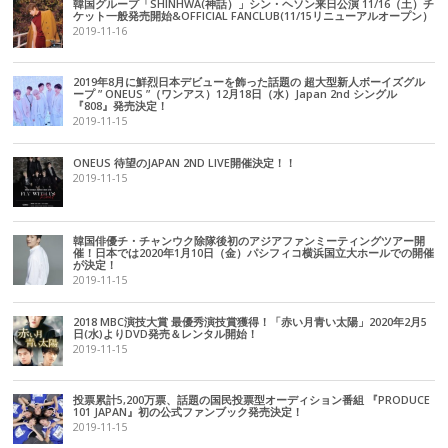
韓国グループ「SHINHWA(神話）」シン・ヘソン来日公演 11/16（土）チ
ケット一般発売開始&OFFICIAL FANCLUB(11/15リニューアルオープン）
2019-11-16
2019年8月に鮮烈日本デビューを飾った話題の 超大型新人ボーイズグル
ープ ” ONEUS ”（ワンアス）12月18日（水）Japan 2nd シングル
『808』発売決定！
2019-11-15
ONEUS 待望のJAPAN 2ND LIVE開催決定！！
2019-11-15
韓国俳優チ・チャンウク除隊後初のアジアファンミーティングツアー開
催！日本では2020年1月10日（金）パシフィコ横浜国立大ホールでの開催
が決定！
2019-11-15
2018 MBC演技大賞 最優秀演技賞獲得！「赤い月青い太陽」2020年2月5
日(水)よりDVD発売＆レンタル開始！
2019-11-15
投票累計5,200万票、話題の国民投票型オーディション番組 『PRODUCE
101 JAPAN』初の公式ファンブック発売決定！
2019-11-15