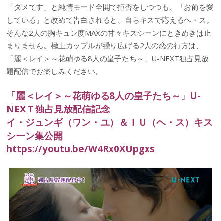
「ダメです」と純情モード全開で拒否をしつつも、「お前を愛
している」と改めて告白されると、自らキスで応えるヘ・ス。
そんな2人の胸キュン度MAXの甘々キスシーンにときめきは止
まりません。極上カップルが繰り広げる2人の恋の行方は、
「麗＜レイ＞～花萌ゆる8人の皇子たち～」U-NEXT独占見放
題配信でお楽しみください。
「麗＜レイ＞～花萌ゆる8人の皇子たち～」U-
NEXＴ独占見放配信記念
イ・ジュンギ（ワン・ユ）＆ＩＵ（ヘ・ス）キス
シーン集公開
https://youtu.be/W4Rx0XUpgxs