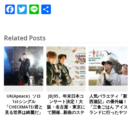
F
T
Li
共
ac
w
n
有
e
itt
e
b
er
Related Posts
o
o
k
UK(Apeace）ソロ
JBJ95、年末日本コ
人気バラエティ「新
1stシングル
ンサート決定！大
西遊記」の番外編！
「CHECKMATE/君と
阪・名古屋・東京に
「三食ごはん アイス
見る世界は綺麗だ」
て開催…新曲のステ
ランドに行ったヤツ
7月20日リリース決
ージも初公開予定
ら～新西遊記 外伝
定！
～」2020 年 1 月 20
日 日本初放送決定！