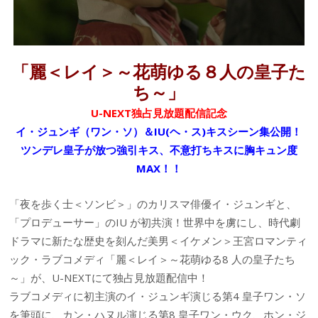
「麗＜レイ＞～花萌ゆる８人の皇子た
ち～」
U-NEXT独占見放題配信記念
イ・ジュンギ（ワン・ソ）＆IU(ヘ・ス)キスシーン集公開！
ツンデレ皇子が放つ強引キス、不意打ちキスに胸キュン度
MAX！！
「夜を歩く士＜ソンビ＞」のカリスマ俳優イ・ジュンギと、
「プロデューサー」のIU が初共演！世界中を虜にし、時代劇
ドラマに新たな歴史を刻んだ美男＜イケメン＞王宮ロマンティ
ック・ラブコメディ「麗＜レイ＞～花萌ゆる8 人の皇子たち
～」が、U-NEXTにて独占見放題配信中！
ラブコメディに初主演のイ・ジュンギ演じる第4 皇子ワン・ソ
を筆頭に、カン・ハヌル演じる第8 皇子ワン・ウク、ホン・ジ