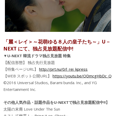
「麗＜レイ＞～花萌ゆる８人の皇子たち～」U－
NEXT にて、独占見放題配信中!
▼U-NEXT 韓流ドラマ独占見放題 特集
【配信形態】 独占先行見放題
【特集ページURL】
http://prt.nu/0/l_rei_kpress
【WEB スポット公開URL】
https://youtu.be/QDmcgHbDc_Q
©2016 Universal Studios, Barami bunda. Inc., and YG
Entertainment Inc.
その他人気作品・話題作品をU-NEXTで独占見放題配信中!!】
太陽の末裔 Love Under The Sun
キスして幽霊！～Bring it on, Ghost～