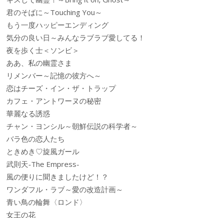
君のそばに～Touching You～
もう一度ハッピーエンディング
気分の良い日～みんなラブラブ愛してる！
夜を歩く士＜ソンビ＞
ああ、私の幽霊さま
リメンバー～記憶の彼方へ～
恋はチーズ・イン・ザ・トラップ
カフェ・アントワーヌの秘密
華麗なる誘惑
チャン・ヨンシル～朝鮮伝説の科学者～
バラ色の恋人たち
ときめき♡旋風ガール
武則天-The Empress-
風の便りに聞きましたけど！？
ワンダフル・ラブ～愛の改造計画～
青い鳥の輪舞〈ロンド〉
女王の花