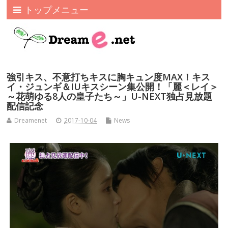
トップメニュー
強引キス、不意打ちキスに胸キュン度MAX！キス
イ・ジュンギ＆IUキスシーン集公開！「麗＜レイ＞
～花萌ゆる8人の皇子たち～」U-NEXT独占見放題
配信記念
Dreamenet
2017-10-04
News