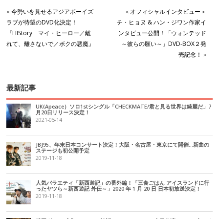
«
今勢いを見せるアジアボーイズ
＜オフィシャルインタビュー＞
ラブが待望のDVD化決定！
チ・ヒョヌ & ハン・ジワン作家イ
『HIStory マイ・ヒーロー／離
ンタビュー公開！「ウォンテッド
れて、離さないで／ボクの悪魔』
～彼らの願い～」DVD-BOX２発
売記念！
»
最新記事
UK(Apeace）ソロ1stシングル「CHECKMATE/君と見る世界は綺麗だ」7
月20日リリース決定！
2021-05-14
JBJ95、年末日本コンサート決定！大阪・名古屋・東京にて開催…新曲の
ステージも初公開予定
2019-11-18
人気バラエティ「新西遊記」の番外編！「三食ごはん アイスランドに行
ったヤツら～新西遊記 外伝～」2020 年 1 月 20 日 日本初放送決定！
2019-11-18