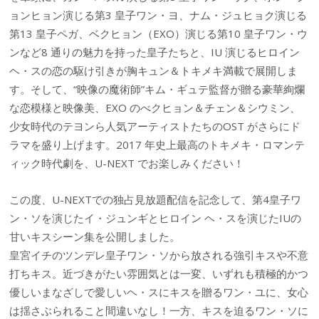
ョンヒョン演じる第3 皇子ワン・ヨ、ナム・ジュヒョク演じる
第13 皇子ペガ、ベクヒョン（EXO）演じる第10 皇子ワン・ウ
ンなど8 通りの魅力を持った皇子たちと、IU 演じるヒロイン
ヘ・スの恋の駆け引きが胸キュン＆トキメキ満載で展開しま
す。そして、“映像の魔術師”キム・ギュテ監督が贈る豪華絢爛
な恋模様と映像美、EXO のべクヒョン＆チェン＆シウミン、
少女時代のテヨンら人気アーティストたちのOST がさらにド
ラマを盛り上げます。2017 年史上最高のトキメキ・ロマンテ
ィック時代劇を、U-NEXT でお楽しみください！
この度、U-NEXTでの独占見放題配信を記念して、第4皇子ワ
ン・ソを演じたイ・ジュンギとヒロイン ヘ・スを演じたIUの
甘いキスシーン集を公開しました。
皇宮イチのツンデレ皇子ワン・ソから放される強引キスや不意
打ちキス。近づきがたい雰囲気とは一変、いずれも積極的かつ
優しいまなざしで愛しいヘ・スにキスを贈るワン・ユに、女心
は揺さぶられること間違いなし！一方、キスを迫るワン・ソに