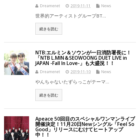
Dreamenet
2019-11-11
News
世界的アーティストグループBT…
続きを読む
NTB:エルミン＆ソウンが一日消防署長に！
「NTB L.MIN＆SEOWOONG DUET LIVE in
JAPAN -Fall In Love-」も大盛況！！
Dreamenet
2019-11-10
News
やんちゃないたずらっこがテーマ…
続きを読む
Apeace 50回目のスペシャルワンマンライブ
開催決定！11月20日Newシングル「Feel So
Good」リリースにむけてヒートアップ
中！！