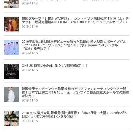
2019-11-18
韓国グループ「SHINHWA(神話）」シン・ヘソン来日公演 11/16（土）チ
ケット一般発売開始&OFFICIAL FANCLUB(11/15リニューアルオープン）
2019-11-16
2019年8月に鮮烈日本デビューを飾った話題の 超大型新人ボーイズグル
ープ ” ONEUS ”（ワンアス）12月18日（水）Japan 2nd シングル
『808』発売決定！
2019-11-15
ONEUS 待望のJAPAN 2ND LIVE開催決定！！
2019-11-15
韓国俳優チ・チャンウク除隊後初のアジアファンミーティングツアー開
催！日本では2020年1月10日（金）パシフィコ横浜国立大ホールでの開催
が決定！
2019-11-15
2018 MBC演技大賞 最優秀演技賞獲得！「赤い月青い太陽」2020年2月5
日(水)よりDVD発売＆レンタル開始！
2019-11-15