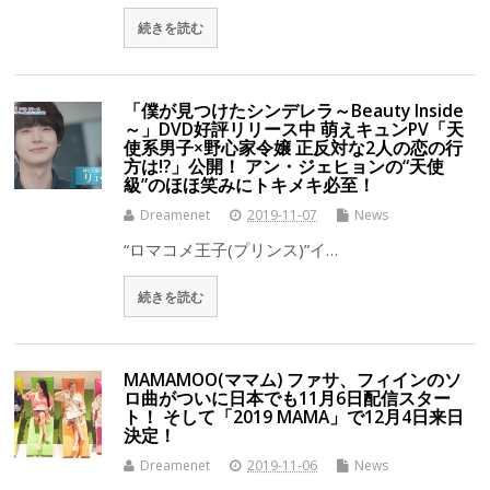
続きを読む
「僕が見つけたシンデレラ～Beauty Inside
～」DVD好評リリース中 萌えキュンPV「天
使系男子×野心家令嬢 正反対な2人の恋の行
方は!?」公開！ アン・ジェヒョンの“天使
級”のほほ笑みにトキメキ必至！
Dreamenet
2019-11-07
News
“ロマコメ王子(プリンス)”イ…
続きを読む
MAMAMOO(ママム) ファサ、フィインのソ
ロ曲がついに日本でも11月6日配信スター
ト！ そして「2019 MAMA」で12月4日来日
決定！
Dreamenet
2019-11-06
News