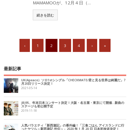
MAMAMOOが、12月４日（…
続きを読む
‹
1
2
3
4
›
»
最新記事
UK(Apeace）ソロ1stシングル「CHECKMATE/君と見る世界は綺麗だ」7
月20日リリース決定！
2021-05-14
JBJ95、年末日本コンサート決定！大阪・名古屋・東京にて開催…新曲の
ステージも初公開予定
2019-11-18
人気バラエティ「新西遊記」の番外編！「三食ごはん アイスランドに行
ったヤツら～新西遊記 外伝～」2020 年 1 月 20 日 日本初放送決定！